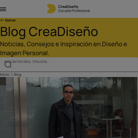
Volver
Blog CreaDiseño
Noticias, Consejos e Inspiración en Diseño e
Imagen Personal.
BUSCAR POR ÁREA, TIPOLOGÍA...
Inicio
Blog