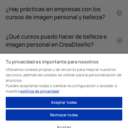
¿Hay prácticas en empresas con los
cursos de imagen personal y belleza?
¿Qué cursos puedo hacer de belleza e
imagen personal en CreaDiseño?
Tu privacidad es importante para nosotros
Utilizamos cookies propias y de terceros para mejorar nuestros
servicios, además las cookies se utilizan para la personalización de
anuncios.
En la Escuela CreaDiseño, Escuela Profesional de Diseño Davante tenemos claro
Puedes aceptarlas todas o cambiar la configuración o acceder a
nuestro objetivo: transformar la forma de aprender para formar a nuestros
alumnos en profesionales cualificados en moda, interiorismo e imagen personal.
nuestra
política de privacidad
.
¡Convertimos su talento creativo en una carrera de éxito y con futuro!
Visita nuestras
Escuelas de Formación
Aceptar todas
Cursos
Rechazar todas
Enlaces de Interés
Ajustes
Aviso Legal
Política de privacidad
Política de cookies
Ajustes de cookies