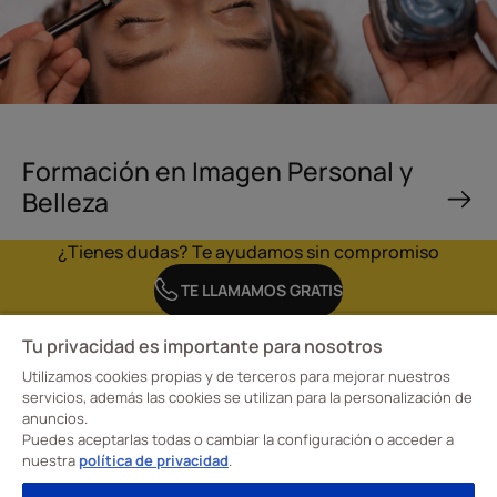
Formación en Imagen Personal y
Belleza
¿Tienes dudas? Te ayudamos sin compromiso
TE LLAMAMOS GRATIS
Tu privacidad es importante para nosotros
Utilizamos cookies propias y de terceros para mejorar nuestros
servicios, además las cookies se utilizan para la personalización de
anuncios.
En la Escuela CreaDiseño, Escuela Profesional de Diseño Davante tenemos claro
Puedes aceptarlas todas o cambiar la configuración o acceder a
nuestro objetivo: transformar la forma de aprender para formar a nuestros
alumnos en profesionales cualificados en moda, interiorismo e imagen personal.
nuestra
política de privacidad
.
¡Convertimos su talento creativo en una carrera de éxito y con futuro!
Visita nuestras
Escuelas de Formación