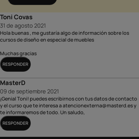
Toni Covas
31 de agosto 2021
Hola buenas , me gustaría algo de información sobre los
cursos de diseño en especial de muebles
Muchas gracias
AÑADE AQUÍ TU COMENTARIO
RESPONDER
MasterD
09 de septiembre 2021
¡Genial Toni! puedes escribirnos con tus datos de contacto
y el curso que te interesa a atencionexterna@masterd.es y
EMAIL
te informaremos de todo. Un saludo,
AÑADE AQUÍ TU COMENTARIO
RESPONDER
NOMBRE