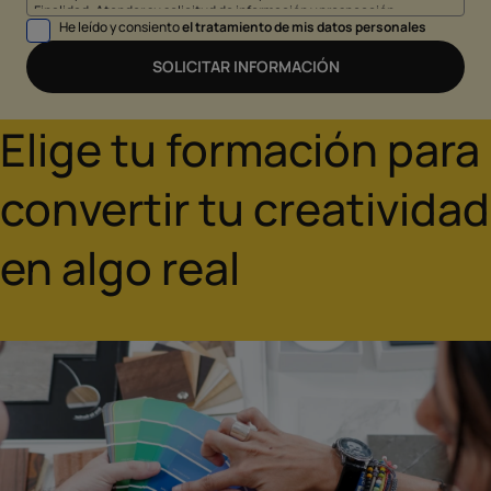
Finalidad: Atender su solicitud de información y prospección
He leído y consiento
el tratamiento de mis datos personales
comercial
Derechos: Puede acceder, rectificar y suprimir sus datos, así como
otros derechos tal y como se explica en nuestra
política de
SOLICITAR INFORMACIÓN
privacidad
.
Elige tu formación para
convertir tu creatividad
en algo real