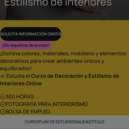
Estilismo de Interiores
SOLICITA INFORMACIÓN GRATIS
¡Sin requisitos de acceso!
¡Domina colores, materiales, mobiliario y elementos
decorativos para crear ambientes únicos y
equilibrados!
🔹 Estudia el
Curso de Decoración y Estilismo de
Interiores Online
300 HORAS
FOTOGRAFÍA PARA INTERIORISMO
BOLSA DE EMPLEO
CURSO
PLAN DE ESTUDIOS
SALIDAS
TÍTULO