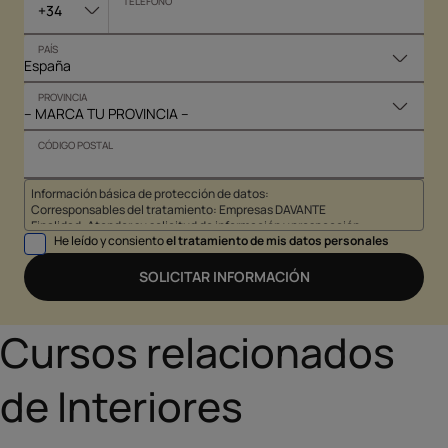
TELÉFONO
+34
PAÍS
PROVINCIA
CÓDIGO POSTAL
Información básica de protección de datos:
Corresponsables del tratamiento: Empresas DAVANTE
Finalidad: Atender su solicitud de información y prospección
He leído y consiento
el tratamiento de mis datos personales
comercial
Derechos: Puede acceder, rectificar y suprimir sus datos, así como
otros derechos tal y como se explica en nuestra
política de
SOLICITAR INFORMACIÓN
privacidad
.
Cursos relacionados
de Interiores