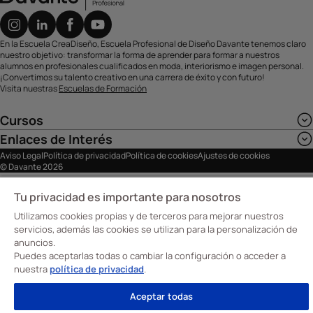
En la Escuela CreaDiseño, Escuela Profesional de Diseño Davante tenemos claro
nuestro objetivo: transformar la forma de aprender para formar a nuestros
alumnos en profesionales cualificados en moda, interiorismo e imagen personal.
¡Convertimos su talento creativo en una carrera de éxito y con futuro!
Visita nuestras
Escuelas de Formación
Cursos
Enlaces de Interés
Aviso Legal
Política de privacidad
Política de cookies
Ajustes de cookies
© Davante 2026
Tu privacidad es importante para nosotros
Utilizamos cookies propias y de terceros para mejorar nuestros
servicios, además las cookies se utilizan para la personalización de
anuncios.
Puedes aceptarlas todas o cambiar la configuración o acceder a
nuestra
política de privacidad
.
Aceptar todas