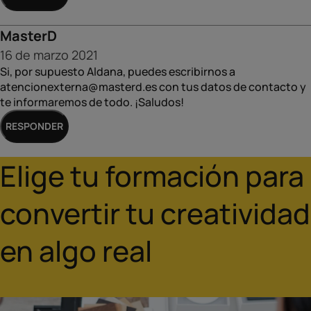
MasterD
16 de marzo 2021
Si, por supuesto Aldana, puedes escribirnos a
atencionexterna@masterd.es con tus datos de contacto y
EMAIL
te informaremos de todo. ¡Saludos!
AÑADE AQUÍ TU COMENTARIO
RESPONDER
NOMBRE
Elige tu formación para
ENVIAR COMENTARIO
CANCELAR
convertir tu creatividad
EMAIL
en algo real
NOMBRE
ENVIAR COMENTARIO
CANCELAR