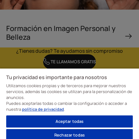
Formación en Imagen Personal y
Belleza
¿Tienes dudas? Te ayudamos sin compromiso
TE LLAMAMOS GRATIS
Tu privacidad es importante para nosotros
Utilizamos cookies propias y de terceros para mejorar nuestros
servicios, además las cookies se utilizan para la personalización de
anuncios.
En la Escuela CreaDiseño, Escuela Profesional de Diseño Davante tenemos claro
Puedes aceptarlas todas o cambiar la configuración o acceder a
nuestro objetivo: transformar la forma de aprender para formar a nuestros
alumnos en profesionales cualificados en moda, interiorismo e imagen personal.
nuestra
política de privacidad
.
¡Convertimos su talento creativo en una carrera de éxito y con futuro!
Visita nuestras
Escuelas de Formación
Aceptar todas
Cursos
Rechazar todas