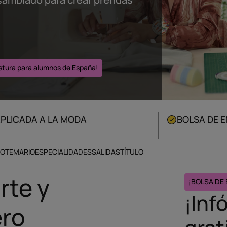
ostura para alumnos de España!
APLICADA A LA MODA
BOLSA DE 
O
TEMARIO
ESPECIALIDADES
SALIDAS
TÍTULO
rte y
¡BOLSA DE
¡Inf
ero