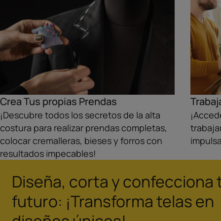
Crea Tus propias Prendas
Trabaj
¡Descubre todos los secretos de la alta
¡Accede
costura para realizar prendas completas,
trabaja
colocar cremalleras, bieses y forros con
impulsa 
resultados impecables!
Diseña, corta y confecciona 
futuro: ¡Transforma telas en