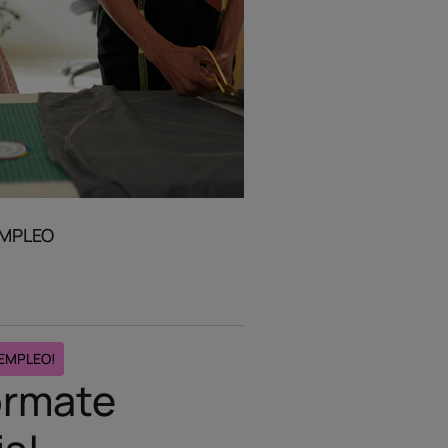
EMPLEO
 EMPLEO!
órmate