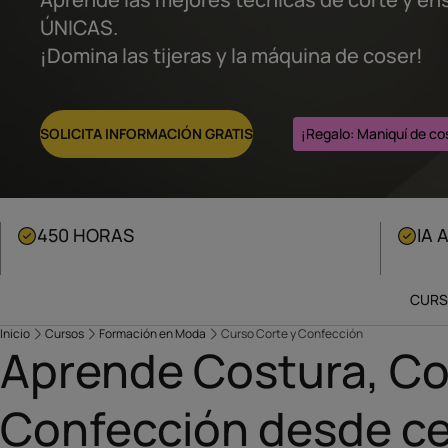
ÚNICAS.
¡Domina las tijeras y la máquina de coser!
SOLICITA INFORMACIÓN GRATIS
¡Regalo: Maniquí de c
450 HORAS
IA 
CURS
Inicio
Cursos
Formación en Moda
Curso Corte y Confección
Aprende Costura, Co
Confección desde c