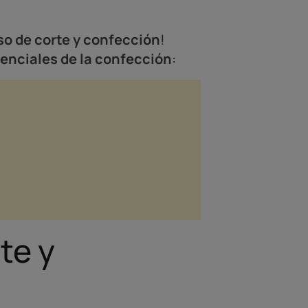
so de corte y confección
!
enciales de la confección
:
te y