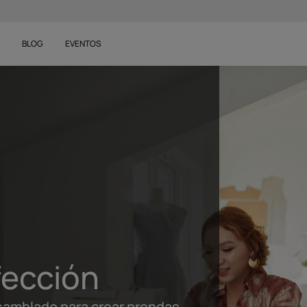
S
BLOG
EVENTOS
fección
samblado para crear prendas