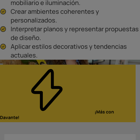
mobiliario e iluminación.
Crear ambientes coherentes y
personalizados.
Interpretar planos y representar propuestas
de diseño.
Aplicar estilos decorativos y tendencias
actuales.
Diploma Acreditativo por la
Universidad
¡Más con
Refuerza tu currículum
Davante!