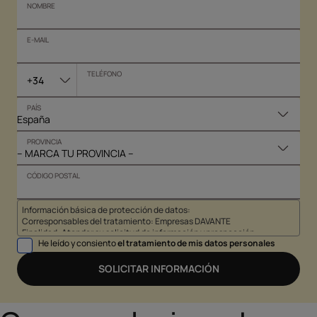
NOMBRE
E-MAIL
TELÉFONO
+34
PAÍS
PROVINCIA
CÓDIGO POSTAL
Información básica de protección de datos:
Corresponsables del tratamiento: Empresas DAVANTE
Finalidad: Atender su solicitud de información y prospección
He leído y consiento
el tratamiento de mis datos personales
comercial
Derechos: Puede acceder, rectificar y suprimir sus datos, así como
otros derechos tal y como se explica en nuestra
política de
SOLICITAR INFORMACIÓN
privacidad
.