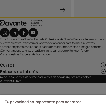
En la Escuela CreaDiseño, Escuela Profesional de Diseño Davante tenemos claro
nuestro objetivo: transformar la forma de aprender para formar a nuestros
alumnos en profesionales cualificados en moda, interiorismo e imagen personal.
¡Convertimos su talento creativo en una carrera de éxito y con futuro!
Visita nuestras
Escuelas de Formación
Cursos
Enlaces de Interés
Aviso Legal
Política de privacidad
Política de cookies
Ajustes de cookies
© Davante 2026
Tu privacidad es importante para nosotros