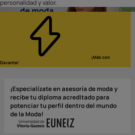
personalidad y valor.
Diploma Acreditativo por la
Universidad
¡Más con
Refuerza tu currículum
Davante!
¡Especialízate en asesoría de moda y
recibe tu diploma acreditado para
potenciar tu perfil dentro del mundo
de la Moda!