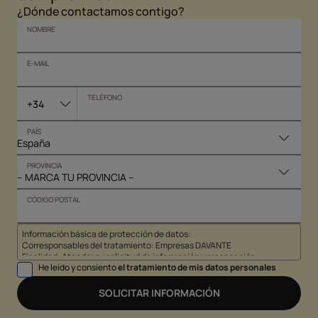
¿Dónde contactamos contigo?
NOMBRE
E-MAIL
TELÉFONO
+34
PAÍS
PROVINCIA
CÓDIGO POSTAL
Información básica de protección de datos:
Corresponsables del tratamiento: Empresas DAVANTE
Finalidad: Atender su solicitud de información y prospección
He leído y consiento
el tratamiento de mis datos personales
comercial
Derechos: Puede acceder, rectificar y suprimir sus datos, así como
otros derechos tal y como se explica en nuestra
política de
SOLICITAR INFORMACIÓN
privacidad
.