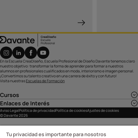
En la Escuela CreaDiseño, Escuela Profesional de Diseño Davante tenemos claro
nuestro objetivo: transformar la forma de aprender para formar a nuestros
alumnos en profesionales cualificados en moda, interiorismo e imagen personal.
¡Convertimos su talento creativo en una carrera de éxito y con futuro!
Visita nuestras
Escuelas de Formación
Cursos
Enlaces de Interés
Aviso Legal
Política de privacidad
Política de cookies
Ajustes de cookies
© Davante 2026
Tu privacidad es importante para nosotros