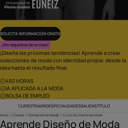
SOLICITA INFORMACIÓN GRATIS
¡Sin requisitos de acceso!
¡Diseña las próximas tendencias! Aprende a crear
colecciones de moda con identidad propia: desde la
idea hasta el resultado final.
450 HORAS
IA APLICADA A LA MODA
BOLSA DE EMPLEO
CURSO
TEMARIO
ESPECIALIDADES
SALIDAS
TÍTULO
Inicio
Cursos
Formación en Moda
Curso de Diseño de Moda
Aprende Diseño de Moda