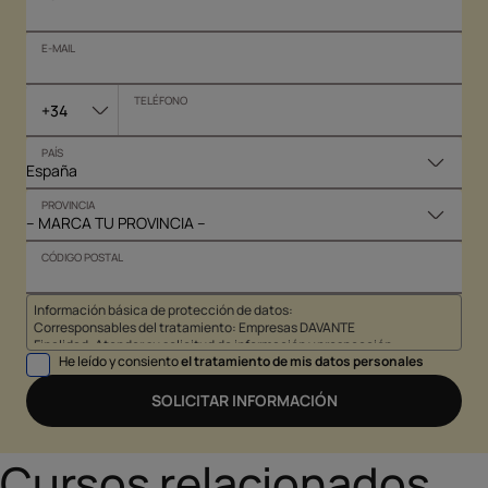
E-MAIL
TELÉFONO
+34
PAÍS
PROVINCIA
CÓDIGO POSTAL
Información básica de protección de datos:
Corresponsables del tratamiento: Empresas DAVANTE
Finalidad: Atender su solicitud de información y prospección
He leído y consiento
el tratamiento de mis datos personales
comercial
Derechos: Puede acceder, rectificar y suprimir sus datos, así como
otros derechos tal y como se explica en nuestra
política de
SOLICITAR INFORMACIÓN
privacidad
.
Cursos relacionados