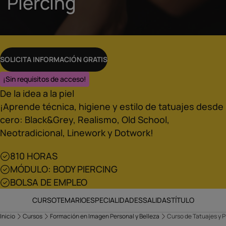
Piercing
SOLICITA INFORMACIÓN GRATIS
¡Sin requisitos de acceso!
De la idea a la piel
¡Aprende técnica, higiene y estilo de tatuajes desde
cero: Black&Grey, Realismo, Old School,
Neotradicional, Linework y Dotwork!
810 HORAS
MÓDULO: BODY PIERCING
BOLSA DE EMPLEO
CURSO
TEMARIO
ESPECIALIDADES
SALIDAS
TÍTULO
Inicio
Cursos
Formación en Imagen Personal y Belleza
Curso de Tatuajes y P