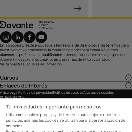
En la Escuela CreaDiseño, Escuela Profesional de Diseño Davante tenemos claro
nuestro objetivo: transformar la forma de aprender para formar a nuestros
alumnos en profesionales cualificados en moda, interiorismo e imagen personal.
¡Convertimos su talento creativo en una carrera de éxito y con futuro!
Visita nuestras
Escuelas de Formación
Cursos
Enlaces de Interés
Aviso Legal
Política de privacidad
Política de cookies
Ajustes de cookies
© Davante 2026
Tu privacidad es importante para nosotros
Utilizamos cookies propias y de terceros para mejorar nuestros
servicios, además las cookies se utilizan para la personalización de
anuncios.
Puedes aceptarlas todas o cambiar la configuración o acceder a