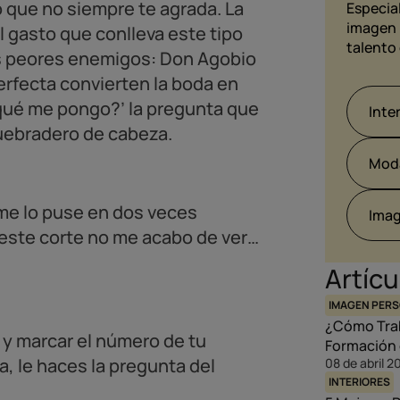
o que no siempre te agrada. La
Especial
imagen 
el gasto que conlleva este tipo
talento 
s peores enemigos: Don Agobio
perfecta convierten la boda en
qué me pongo?’ la pregunta que
Inte
quebradero de cabeza.
Mod
 me lo puse en dos veces
Imag
 este corte no me acabo de ver…
Artícu
IMAGEN PER
¿Cómo Traba
 y marcar el número de tu
Formación 
, le haces la pregunta del
08 de abril 2
INTERIORES