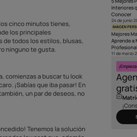
5 Mejores 
Interiores
Conocer
24 de junio 
los cinco minutos tienes,
IMAGEN PER
e los principales
Mejores Ma
 de todos los estilos, blusas,
Aprende a 
Profesiona
ro ninguno te gusta.
11 de marzo 
¡Empieza
Agen
a, comienzas a buscar tu look
caro. ¡Sabías que iba pasar! En
grati
 también, un par de deseos, no
Matrí
¡Cons
ncedido! Tenemos la solución