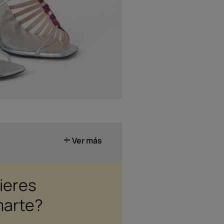
Ver más
ieres
marte?