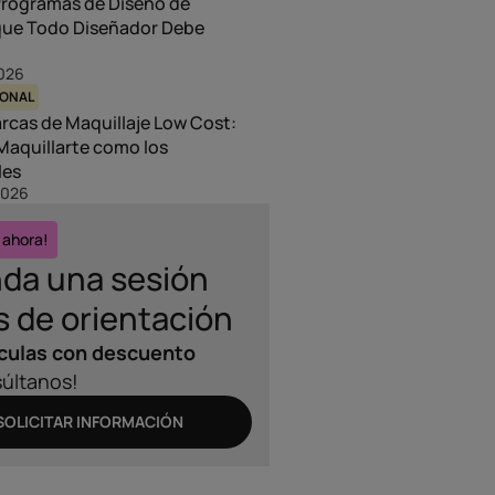
Programas de Diseño de
 que Todo Diseñador Debe
2026
SONAL
rcas de Maquillaje Low Cost:
Maquillarte como los
les
2026
 ahora!
da una sesión
s de orientación
culas con descuento
últanos!
SOLICITAR INFORMACIÓN