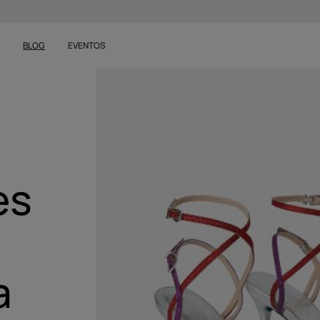
S
BLOG
EVENTOS
es
a