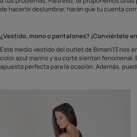
a tus problemas. Para ello, te proponemos una
de hacerte deslumbrar, harán que tu cuenta corri
¿Vestido, mono o pantalones? ¡Conviértete en 
Este medio vestido del outlet de Bimani13 nos en
color azul marino y su corte sientan fenomenal. 
apuesta perfecta para la ocasión. Además, pued