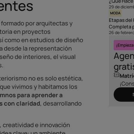
entes
¿Qué Hace 
29 de diciem
MODA
Etapas del
 formado por arquitectas y
Completa p
toria en proyectos
26 de febrer
así como en estudios de diseño
¡Empieza
a desde la representación
Agen
eño de interiores, el visual
grati
s.
Matrí
teriorismo no es solo estética,
¡Cons
 que vivimos y habitamos los
lumnos para aprender a
s con claridad
, desarrollando
 creatividad e innovación
idea clave: un ambiente