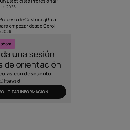
un Esteticista Profesional?
bre 2025
 Proceso de Costura: ¡Guía
ara empezar desde Cero!
o 2026
 ahora!
da una sesión
s de orientación
culas con descuento
últanos!
SOLICITAR INFORMACIÓN