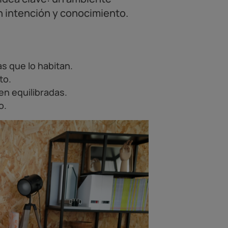
n intención y conocimiento.
as que lo habitan.
to.
en equilibradas.
o.