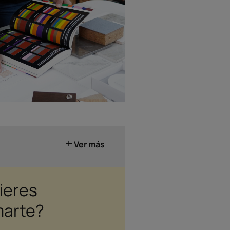
Ver más
ieres
marte?