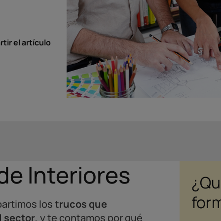
ir el artículo
de Interiores
¿Qu
for
partimos los
trucos que
l sector
, y te contamos por qué