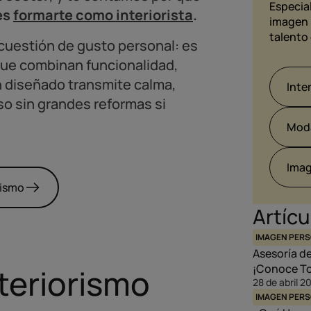
Especial
es
formarte como interiorista
.
imagen 
talento 
cuestión de gusto personal: es
o que combinan funcionalidad,
n diseñado transmite calma,
Inte
uso sin grandes reformas si
Mod
Imag
rismo
Artícu
IMAGEN PER
Asesoría d
¡Conoce To
teriorismo
28 de abril 2
IMAGEN PER