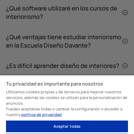
¿Qué software utilizaré en los cursos de
interiorismo?
¿Qué ventajas tiene estudiar interiorismo
en la Escuela Diseño Davante?
¿Es difícil aprender diseño de interiores?
Tu privacidad es importante para nosotros
Utilizamos cookies propias y de terceros para mejorar nuestros
servicios, además las cookies se utilizan para la personalización de
anuncios.
En la Escuela CreaDiseño, Escuela Profesional de Diseño Davante tenemos claro
Puedes aceptarlas todas o cambiar la configuración o acceder a
nuestro objetivo: transformar la forma de aprender para formar a nuestros
alumnos en profesionales cualificados en moda, interiorismo e imagen personal.
nuestra
política de privacidad
.
¡Convertimos su talento creativo en una carrera de éxito y con futuro!
Visita nuestras
Escuelas de Formación
Aceptar todas