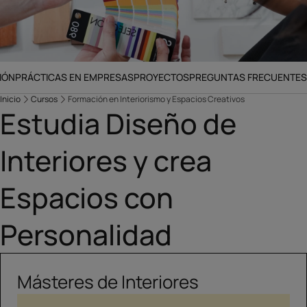
IÓN
PRÁCTICAS EN EMPRESAS
PROYECTOS
PREGUNTAS FRECUENTES
Inicio
Cursos
Formación en Interiorismo y Espacios Creativos
Estudia Diseño de
Interiores y crea
Espacios con
Personalidad
Másteres de Interiores