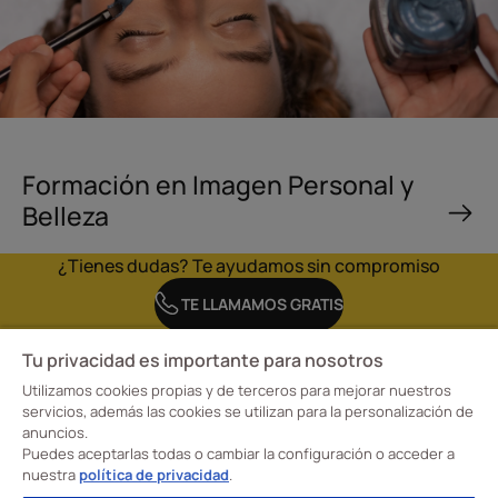
Formación en Imagen Personal y
Belleza
¿Tienes dudas? Te ayudamos sin compromiso
TE LLAMAMOS GRATIS
Tu privacidad es importante para nosotros
Utilizamos cookies propias y de terceros para mejorar nuestros
servicios, además las cookies se utilizan para la personalización de
anuncios.
En la Escuela CreaDiseño, Escuela Profesional de Diseño Davante tenemos claro
Puedes aceptarlas todas o cambiar la configuración o acceder a
nuestro objetivo: transformar la forma de aprender para formar a nuestros
alumnos en profesionales cualificados en moda, interiorismo e imagen personal.
nuestra
política de privacidad
.
¡Convertimos su talento creativo en una carrera de éxito y con futuro!