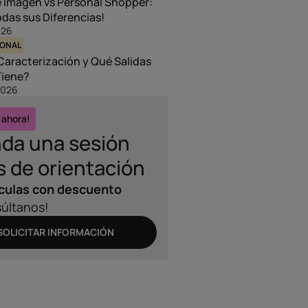
e Imagen vs Personal Shopper:
das sus Diferencias!
026
SONAL
Caracterización y Qué Salidas
Tiene?
2026
 ahora!
da una sesión
s de orientación
culas con descuento
últanos!
SOLICITAR INFORMACIÓN