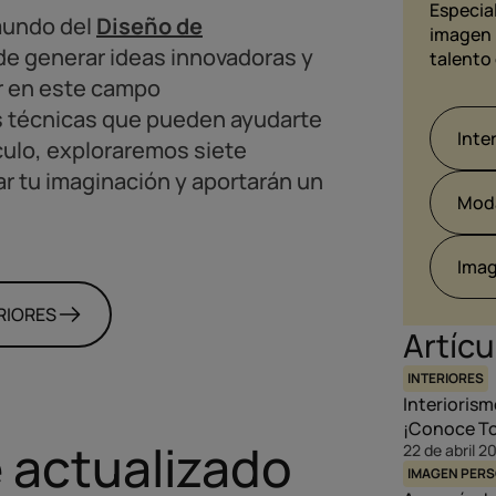
Especial
 mundo del
Diseño de
imagen 
de generar ideas innovadoras y
talento 
r en este campo
s técnicas que pueden ayudarte
Inte
ículo, exploraremos siete
ar tu imaginación y aportarán un
Mod
Imag
RIORES
Artícu
INTERIORES
Interiorism
¡Conoce To
e actualizado
22 de abril 2
IMAGEN PER