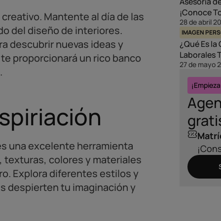
Asesoría d
¡Conoce To
creativo. Mantente al día de las
28 de abril 2
o del diseño de interiores.
IMAGEN PER
ara descubrir nuevas ideas y
¿Qué Es la 
Laborales 
 te proporcionará un rico banco
27 de mayo 
.
¡Empieza
Agen
nspiriación
grati
Matrí
, es una excelente herramienta
¡Cons
, texturas, colores y materiales
ro. Explora diferentes estilos y
 despierten tu imaginación y