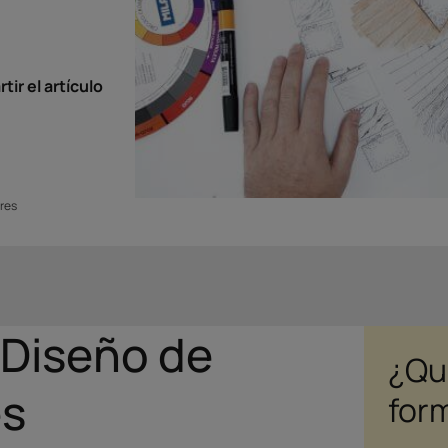
ir el artículo
ores
 Diseño de
¿Qu
es
for