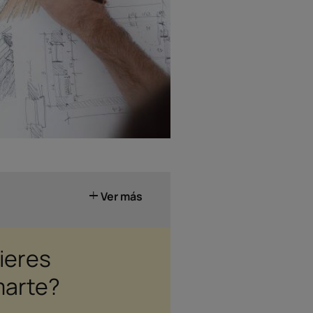
Ver más
ieres
marte?