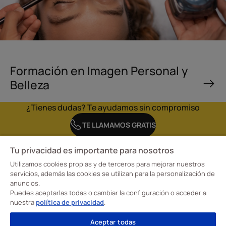
Formación en Imagen Personal y
Belleza
¿Tienes dudas? Te ayudamos sin compromiso
TE LLAMAMOS GRATIS
Tu privacidad es importante para nosotros
Utilizamos cookies propias y de terceros para mejorar nuestros
servicios, además las cookies se utilizan para la personalización de
anuncios.
En la Escuela CreaDiseño, Escuela Profesional de Diseño Davante tenemos claro
Puedes aceptarlas todas o cambiar la configuración o acceder a
nuestro objetivo: transformar la forma de aprender para formar a nuestros
alumnos en profesionales cualificados en moda, interiorismo e imagen personal.
nuestra
política de privacidad
.
¡Convertimos su talento creativo en una carrera de éxito y con futuro!
Visita nuestras
Escuelas de Formación
Aceptar todas