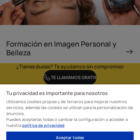
Formación en Imagen Personal y
Belleza
¿Tienes dudas? Te ayudamos sin compromiso
TE LLAMAMOS GRATIS
Tu privacidad es importante para nosotros
Utilizamos cookies propias y de terceros para mejorar nuestros
servicios, además las cookies se utilizan para la personalización de
anuncios.
En la Escuela CreaDiseño, Escuela Profesional de Diseño Davante tenemos claro
Puedes aceptarlas todas o cambiar la configuración o acceder a
nuestro objetivo: transformar la forma de aprender para formar a nuestros
alumnos en profesionales cualificados en moda, interiorismo e imagen personal.
nuestra
política de privacidad
.
¡Convertimos su talento creativo en una carrera de éxito y con futuro!
Visita nuestras
Escuelas de Formación
Aceptar todas